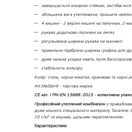
завершується коміром-стійкою, застібається 
збільшена вага утеплювача, прошита нейлон
4 кишені - 2 верхні кишені на липучках, 2 ки
рукава додатково посилені на ліктях
регульована ширина рукава на манжеті
правильно підібрана ширина графіна для дру
дуже низька усадка навіть після багаторазо
стабільність кольору
Колір: сталь, чорна кокетка, оранжеві та чорні а
Art.MaSter® - торгова марка.
CE кат. I PN-EN 13688: 2013 - колективна упак
Професійний утеплений комбінезон
з привабливи
дуже міцного спеціального матеріалу Tacanine: 
2
10 г/м
та міцним, щільним переплетенням.
Характеристики: