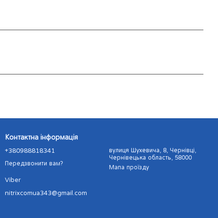
Контактна інформація
+380988818341
вулиця Шухевича, 8, Чернівці,
Чернівецька область, 58000
Передзвонити вам?
Мапа проїзду
Viber
nitrixcomua343@gmail.com