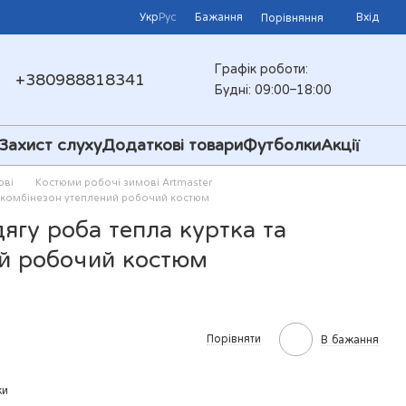
Укр
Рус
Бажання
Вхід
Порівняння
Графік роботи:
+380988818341
Будні: 09:00–18:00
Захист слуху
Додаткові товари
Футболки
Акції
ові
Костюми робочі зимові Artmaster
івкомбінезон утеплений робочий костюм
гу роба тепла куртка та
ий робочий костюм
Порівняти
В бажання
ки