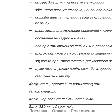
професійне шиття та естетика виконання
збільшена вага утеплювача, нейлонова підк
подвійні шви та численні тверді закріплення
розриву
шість кишень, додатковий посилений кишеня 
посилення на задніх кишенях
два пришиті кишені на колінах, що дозволяю
широкі підтяжки з тугою гумкою та міцними
зручна та практична система регулювання окр
дуже низька усадка навіть після багаторазо
стабільність кольору
Колір:
сталь, оранжеві та чорні аксесуари.
Група: спецодяг.
Колір: чорний з сталевими вставками.
2
Вага: 280 +/- 10 грам/м
.
Доставка
Оплата
Повернення