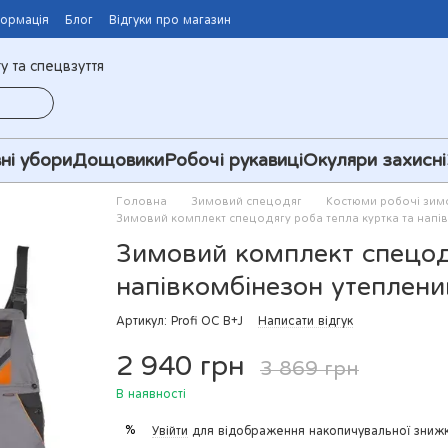
формація
Блог
Відгуки про магазин
у та спецвзуття
ні убори
Дощовики
Робочі рукавиці
Окуляри захисні
Головна
Зимовий спецодяг
Костюми робочі зим
Зимовий комплект спецодягу роба тепла куртка та нап
Зимовий комплект спецодя
напівкомбінезон утеплен
Артикул: Profi OC B+J
Написати відгук
2 940 грн
3 869 грн
В наявності
%
Увійти
для відображення накопичувальної зниж