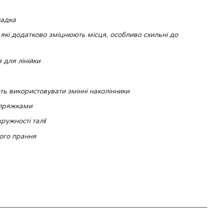
ладка
, які додатково зміцнюють місця, особливо схильні до
для лінійки
ть використовувати змінні наколінники
 пряжками
ужності талії
вого прання