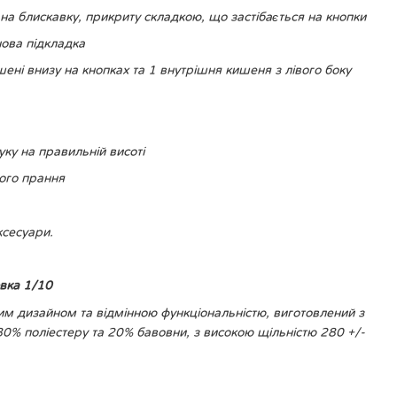
на блискавку, прикриту складкою, що застібається на кнопки
ова підкладка
шені внизу на кнопках та 1 внутрішня кишеня з лівого боку
ку на правильній висоті
вого прання
ксесуари.
овка 1/10
м дизайном та відмінною функціональністю, виготовлений з
80% поліестеру та 20% бавовни, з високою щільністю 280 +/-