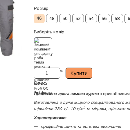
Розмір
46
48
50
52
54
56
58
Виберіть колір
Купити
Опис
Професійна довга зимова куртка
з привабливим 
Виготовлена з дуже міцного спеціалізованого ма
2
щільністю 280 +/- 10 г/м
та міцним, щільним п
Характеристики:
професійне шиття та естетика виконання