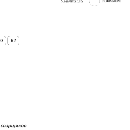
К сравнению
В желания
60
62
 сварщиков