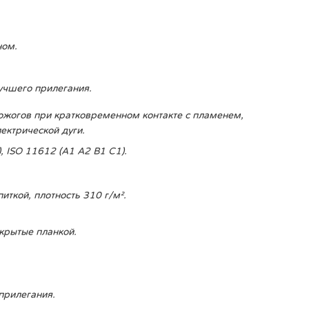
ном.
учшего прилегания.
ожогов при кратковременном контакте с пламенем,
ектрической дуги.
, ISO 11612 (A1 A2 B1 C1).
ткой, плотность 310 г/м².
крытые планкой.
прилегания.