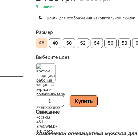
В наличии
%
Войти
для отображения накопительной скидки
Размер
46
48
50
52
54
56
58
Выберите цвет
Купить
Описание
Комбинезон огнезащитный мужской для