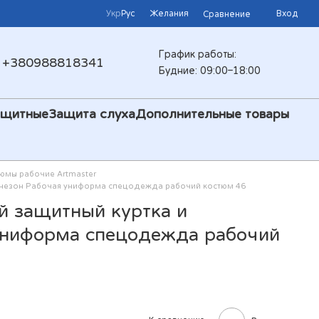
Укр
Рус
Желания
Вход
Сравнение
График работы:
+380988818341
Будние: 09:00–18:00
ащитные
Защита слуха
Дополнительные товары
юмы рабочие Artmaster
инезон Рабочая униформа спецодежда рабочий костюм 46
й защитный куртка и
униформа спецодежда рабочий