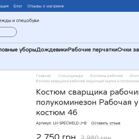
мация
Блог
Отзывы о магазине
ежды и спецобуви
ловные уборы
Дождевики
Рабочие перчатки
Очки з
Главная
Спецодежда
Костюмы рабочие
Кост
Костюм сварщика рабочий защитный куртка и полуком
Костюм сварщика рабочи
полукоминезон Рабочая 
костюм 46
Артикул: LH-SPECWELD-J+B
Оставить отзыв
2 750 грн
2 980 грн