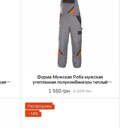
Форма Мужская Роба мужская
чая
утепленная полукомбинезон теплый
епленя
утепление спецовка полукомбенизон
1 550 грн
2 169 грн
теплый
Распродажа
−18%