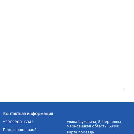
Контактная информация
+380988818341
улица Шухевича, 8, Черновцы,
Черновицкая область, 58000
Перезвонить вам?
Карта проезда