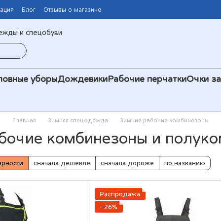
мация
Блог
Отзывы о магазине
ежды и спецобуви
ловные уборы
Дождевики
Рабочие перчатки
Очки з
Главная
Зимняя спецодежда
Зимние рабочие комбинезоны
бочие комбинезоны и полук
ярности
сначала дешевле
сначала дороже
по названию
Распродажа
−26%