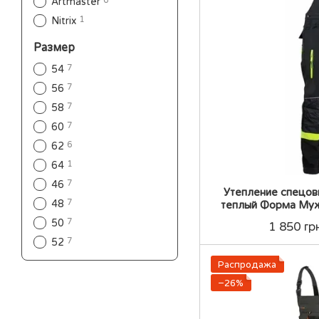
Artmaster
1
Nitrix
Размер
7
54
7
56
7
58
7
60
6
62
1
64
7
46
Утепление спецо
7
48
теплый Форма Му
утепленная полу
7
50
1 850 гр
утепле
7
52
Распродажа
−26%