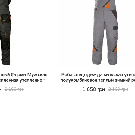
еплый Форма Мужская
Роба спецодежда мужская утеп
епленная утепление
полукомбинезон теплый зимний р
омбенизон теплый
для мужчин Форма Мужская
н
1 650 грн
2 169 грн
2 169 грн