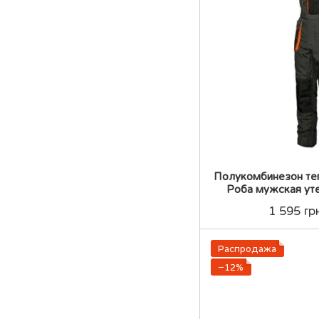
Полукомбинезон т
Роба мужская ут
спецовка полук
1 595 гр
Распродажа
−12%