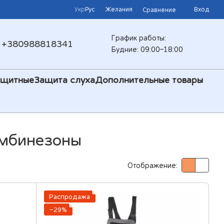
Укр
Рус
Желания
Вход
Сравнение
График работы:
+380988818341
Будние: 09:00–18:00
ащитные
Защита слуха
Дополнительные товары
омбинезоны
Отображение:
Распродажа
−29%