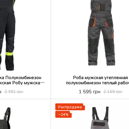
вка Полукомбинезон
Роба мужская утепленная
жская Робу мужская
полукомбинезон теплый рабо
комбинезон теплый
Спецовка утеплення спецовка ут
н
1 595 грн
2 491 грн
2 169 грн
нная роба
роба
Распродажа
−24%