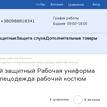
Укр
Рус
Желания
Вход
Сравнение
График работы:
+380988818341
Будние: 09:00–18:00
ащитные
Защита слуха
Дополнительные товары
юмы рабочие Artmaster
 куртка и полукоминезон спецодежда рабочий костюм
й защитный Рабочая униформа
спецодежда рабочий костюм
К сравнению
В желания