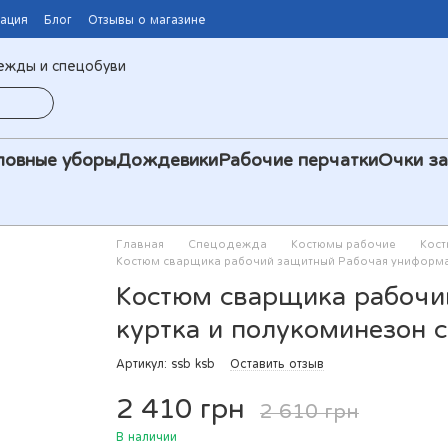
мация
Блог
Отзывы о магазине
ежды и спецобуви
ловные уборы
Дождевики
Рабочие перчатки
Очки з
Главная
Спецодежда
Костюмы рабочие
Кост
Костюм сварщика рабочий защитный Рабочая униформа
Костюм сварщика рабочи
куртка и полукоминезон 
Артикул: ssb ksb
Оставить отзыв
2 410 грн
2 610 грн
В наличии