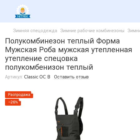
Зимняя спецодежда
Зимние рабочие комбинезоны
Зимни
Полукомбинезон теплый Форма
Мужская Роба мужская утепленная
утепление спецовка
полукомбенизон теплый
Артикул:
Classic OC B
Оставить отзыв
Распродажа
−26%