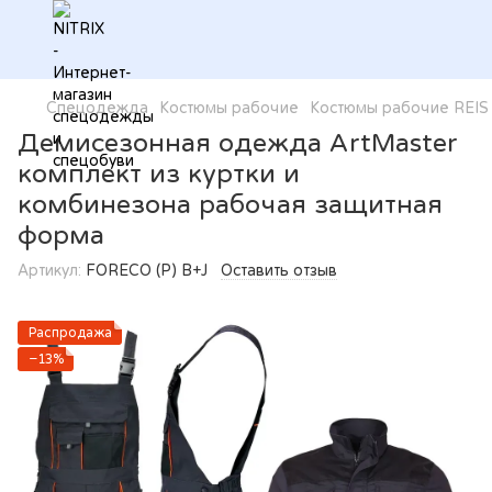
Спецодежда
Костюмы рабочие
Костюмы рабочие REIS
Демисезонная одежда ArtMaster
комплект из куртки и
комбинезона рабочая защитная
форма
Артикул:
FORECO (Р) B+J
Оставить отзыв
Распродажа
−13%