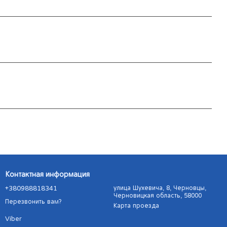
Контактная информация
+380988818341
улица Шухевича, 8, Черновцы,
Черновицкая область, 58000
Перезвонить вам?
Карта проезда
Viber