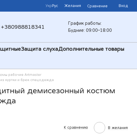
Укр
Рус
Желания
Вход
Сравнение
График работы:
+380988818341
Будние: 09:00–18:00
ащитные
Защита слуха
Дополнительные товары
юмы рабочие Artmaster
з куртки и брюк спецодежда
итный демисезонный костюм
ежда
К сравнению
В желания