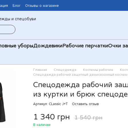
мация
Блог
Отзывы о магазине
ежды и спецобуви
ловные уборы
Дождевики
Рабочие перчатки
Очки з
Главная
Спецодежда
Костюмы рабочие
Кост
Спецодежда рабочий защитный демисезонный костюм и
Спецодежда рабочий защ
из куртки и брюк спецод
Артикул: CLassic J+T
Оставить отзыв
1 340 грн
1 540 грн
В наличии