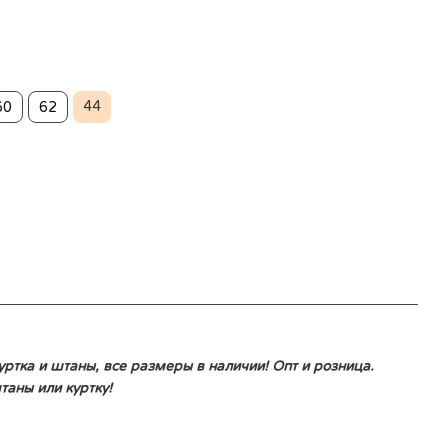
44
60
62
ртка и штаны, все размеры в наличии! Опт и розница.
аны или куртку!