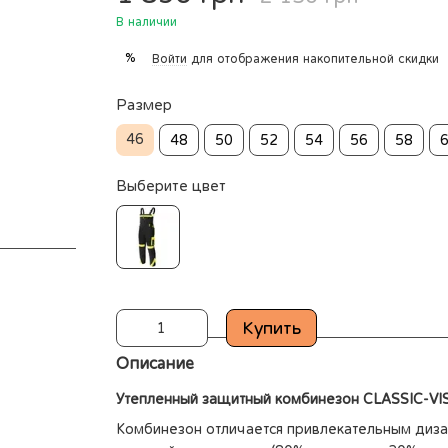
В наличии
%
Войти
для отображения накопительной скидки
Размер
46
48
50
52
54
56
58
Выберите цвет
Купить
Описание
Утепленный защитный комбинезон CLASSIC-VI
Комбинезон отличается привлекательным диза