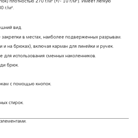
к) плотностью 270 г/м² (+/- 10 г/м²). Имеет лёгкую
 г/м².
ешний вид.
закрепки в местах, наиболее подверженных разрывам.
 и на брюках), включая карман для линейки и ручек.
ке для использования сменных наколенников.
ди брюк.
окам с помощью кнопок.
ых стирок.
элементами.