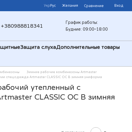
Укр
Рус
Желания
Вход
Сравнение
График работы:
+380988818341
Будние: 09:00–18:00
ащитные
Защита слуха
Дополнительные товары
омбинезоны
Зимние рабочие комбинезоны Artmaster
ми спецодежда Artmaster CLASSIC OC B зимняя униформа
абочий утепленный с
tmaster CLASSIC OC B зимняя