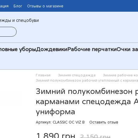
мация
Блог
Отзывы о магазине
ежды и спецобуви
ловные уборы
Дождевики
Рабочие перчатки
Очки з
Главная
Зимняя спецодежда
Зимние рабочие к
Зимний полукомбинезон рабочий утепленный с кармана
Зимний полукомбинезон р
карманами спецодежда Ar
униформа
Артикул: CLASSIC OC VIZ B
Оставить отзыв
1 890 грн
2 150 грн