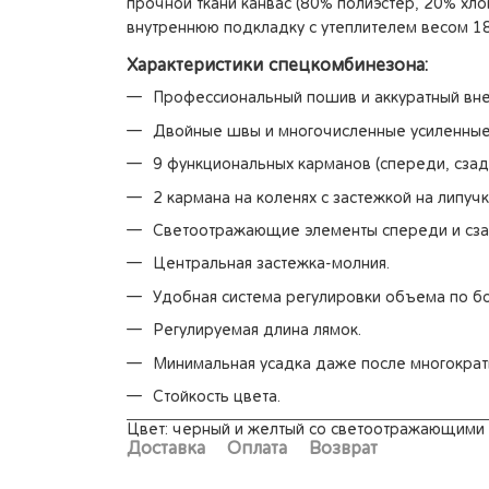
прочной ткани канвас (80% полиэстер, 20% хлопо
внутреннюю подкладку с утеплителем весом 180
Характеристики спецкомбинезона:
Профессиональный пошив и аккуратный вн
Двойные швы и многочисленные усиленные 
9 функциональных карманов (спереди, сзади
2 кармана на коленях с застежкой на липуч
Светоотражающие элементы спереди и сза
Центральная застежка-молния.
Удобная система регулировки объема по б
Регулируемая длина лямок.
Минимальная усадка даже после многократн
Стойкость цвета.
Цвет: черный и желтый со светоотражающими 
Доставка
Оплата
Возврат