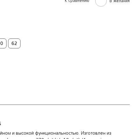
К сравнению
В желания
60
62
S
йном и высокой функциональностью. Изготовлен из