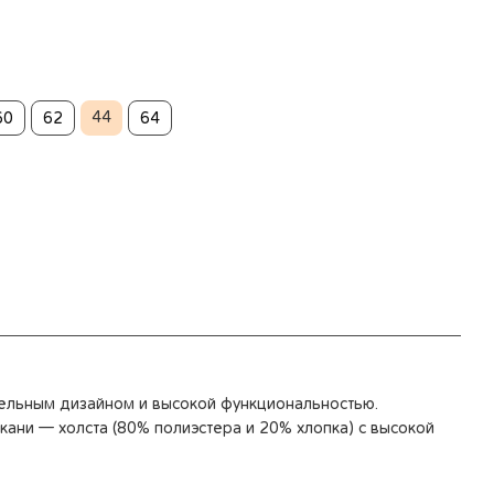
44
60
62
64
ельным дизайном и высокой функциональностью.
кани — холста (80% полиэстера и 20% хлопка) с высокой