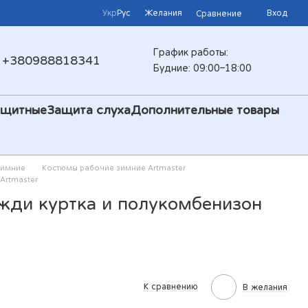
Укр
Рус
Желания
Вход
Сравнение
График работы:
+380988818341
Будние: 09:00–18:00
ащитные
Защита слуха
Дополнительные товары
зимние
Костюмы рабочие зимние Artmaster
Artmaster
жди куртка и полукомбенизон
К сравнению
В желания