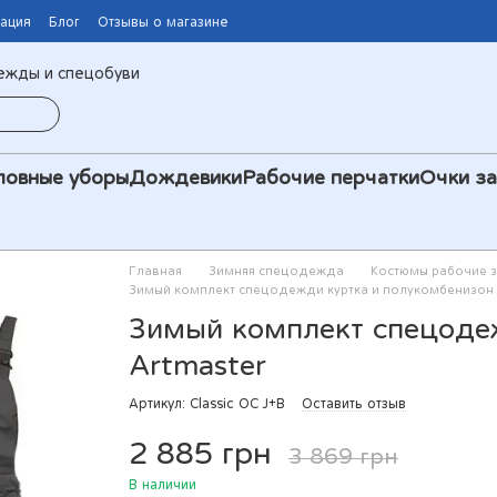
мация
Блог
Отзывы о магазине
ежды и спецобуви
ловные уборы
Дождевики
Рабочие перчатки
Очки з
Главная
Зимняя спецодежда
Костюмы рабочие 
Зимый комплект спецодежди куртка и полукомбенизон 
Зимый комплект спецоде
Artmaster
Артикул: Classic OC J+В
Оставить отзыв
2 885 грн
3 869 грн
В наличии