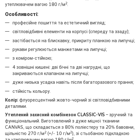
2
утеплювачем вагою 180 г/м
.
Особливості:
професійне пошиття та естетичний вигляд;
світловідбивні елементи на корпусі (спереду та ззаду);
застібається на блискавку, прикриту планкою на липучці;
рукави регулюються манжетами на липучці;
з коміром-стійкою;
4 зовнішні кишені: дві бічні та дві нагрудні, що
закриваються клапаном на липучці;
дуже низька усадка навіть після багаторазового прання;
стійкість кольору.
Колір:
флуоресцентний жовто-чорний зі світловідбивними
деталями.
Утеплений захисний комбінезон CLASSIC-VIS
– зручний та
функціональний. Виготовлений з дуже міцної тканини
CANVAS, що складається з 80% поліестеру та 20% бавовни,
2
2
щільністю 270 г/м
(+/- 10 г/м
), зі стьобаною підкладкою
2
та утеплювачем вагою 180 г/м
.