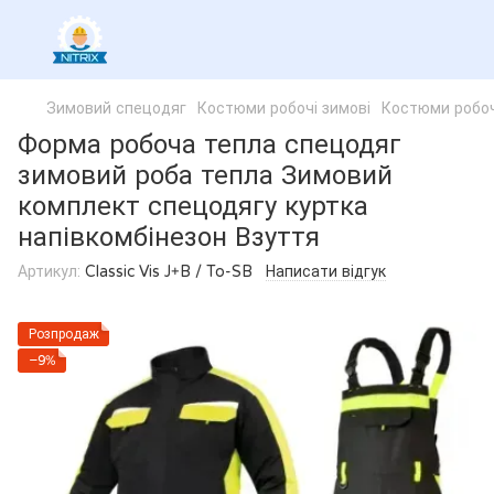
Зимовий спецодяг
Костюми робочі зимові
Костюми робоч
Форма робоча тепла спецодяг
зимовий роба тепла Зимовий
комплект спецодягу куртка
напівкомбінезон Взуття
Артикул:
Classic Vis J+B / To-SB
Написати відгук
Розпродаж
−9%