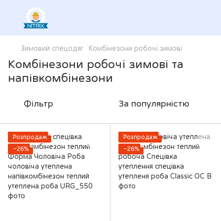
Зимовий спецодяг
Комбінезони робочі зимові
Комбінезони робочі зимові та
напівкомбінезони
Фільтр
За популярністю
Розпродаж
Розпродаж
−26%
−26%