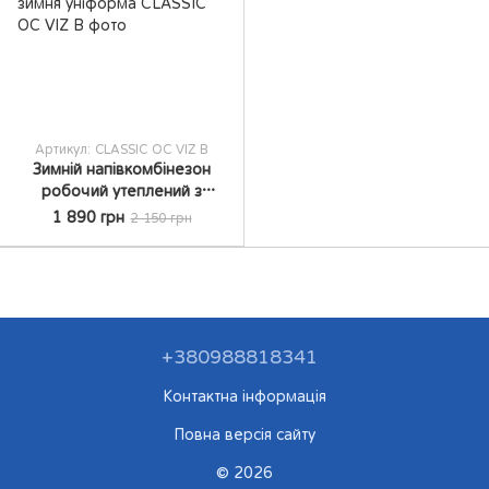
Артикул: CLASSIC OC VIZ B
Зимній напівкомбінезон
робочий утеплений з
карманами спецодежда
1 890 грн
2 150 грн
Artmaster CLASSIC OC B
зимня уніформа
+380988818341
Контактна інформація
Повна версія сайту
© 2026