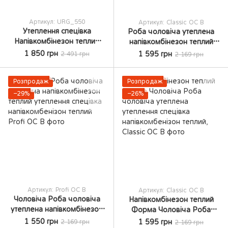
Артикул: URG_550
Артикул: Classic OC B
Утеплення спецівка
Роба чоловіча утеплена
Напівкомбінезон теплий
напівкомбінезон теплий
Форма Чоловіча Роба
робоча Спецівка
1 850 грн
1 595 грн
2 491 грн
2 169 грн
чоловіча утеплена
утеплення спецівка
напівкомбінезон теплий
утепленя роба
Розпродаж
утеплена роба
Розпродаж
−29%
−26%
Артикул: Profi OC В
Артикул: Classic OC B
Чоловіча Роба чоловіча
Напівкомбінезон теплий
утеплена напівкомбінезон
Форма Чоловіча Роба
теплий утеплення спецівка
чоловіча утеплена
1 550 грн
1 595 грн
2 169 грн
2 169 грн