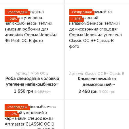
напівкомбенізон теплий
утеплення спецівка
напівкомбенізон теплий,
Розпродаж
Розпродаж
−24%
−18%
Артикул: Profi OC В
Артикул: Classic OC B+ Classic B
Роба спецодягна чоловіча
Комплект зимній та
утеплена напівкомбінезон
демисезонний
теплий зимовий робочий
напівкомбенизон теплий і
1 650 грн
2 450 грн
2 169 грн
3 000 грн
для чоловіків Форма
демисезонний спецодяг
Чоловіча 46
Форма Чоловіча утеплена
Розпродаж
−12%