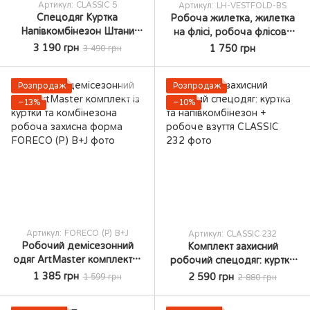
Артикул: CLASSIC 5
Артикул: LH-VESTFOLD-BS
Спецодяг Куртка
Робоча жилетка, жилетка
Напівкомбінезон Штани
на флісі, робоча флісова
Жилетка Шорти ArtMaster
жилетка, жилетка, Спец
3 190 грн
1 750 грн
3 490 грн
46
одяг, робочий одяг
Розпродаж
Розпродаж
−13%
−10%
Артикул: FORECO (Р) B+J
Артикул: CLASSIC 232
Робочий демісезонний
Комплект захисний
одяг ArtMaster комплект із
робочий спецодяг: куртка
куртки та комбінезона
та напівкомбінезон +
1 385 грн
2 590 грн
1 599 грн
2 880 грн
робоча захисна форма
робоче взуття