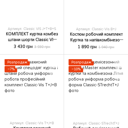
Артикул: Classic VIS J+T+B+S
Артикул: Classic-Vis B+J
КОМПЛЕКТ куртка комбез
Костюм робочий комплект
штани шорти Classic VIS
Куртка та напівкомбінезон
робочий одяг спецівка
ArtMas Classic-Vis комплект
3 430 грн
1 890 грн
3 930 грн
1 940 грн
комплект робочого одягу
одягу
Розпродаж
Розпродаж
−7%
−10%
Артикул: Classic-Vis T+J+B
Артикул: Classic-STrechtT+J