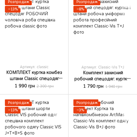
Розпродаж
Розпродаж
−13%
−8%
Артикул: classic
Артикул: Classic-Vis T+J
КОМПЛЕКТ куртка комбез
Комплект захисний
штани Classic спецодяг
робочий спецодяг: куртка і
РОБОЧИЙ чоловіча роба
штани робоча уніформа
1 990 грн
1 790 грн
2 300 грн
1 940 грн
спецівка робоча
робота професійний
комплект
Розпродаж
Розпродаж
−13%
−3%