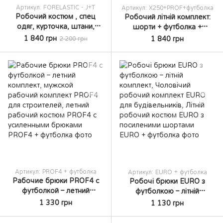
Артикул: FORELASTIC - J+Т
Артикул: Х250+PROF+футболка
Робочий костюм , спец
Робочий літній комплект:
одяг, курточка, штани,
шорти + футболка +
робочий одяг на
кросівки | Чоловічий
1 840 грн
1 840 грн
2 200 грн
виробництво,Сто
спецодяг для
,Будівництво
будівельників, монтажників
та майстрів
Артикул: PROF4 + футболка
Артикул: EURO + футболка
Рабочие брюки PROF4 с
Робочі брюки EURO з
футболкой – летний
футболкою – літній
комплект, мужской
комплект, Чоловічий
1 330 грн
1 130 грн
рабочий комплект PROF4
робочий комплект EURO
для строителей, летний
для будівельників, Літній