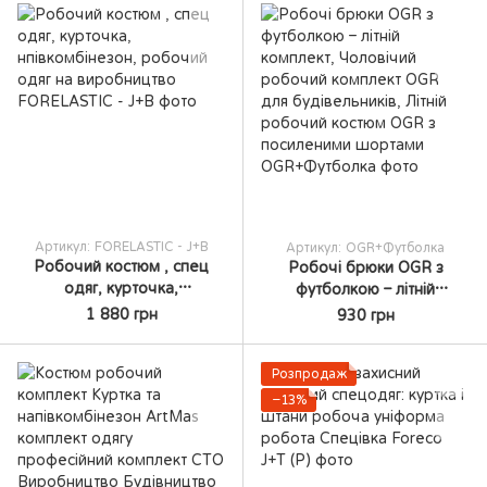
рабочий костюм PROF4 с
робочий костюм EURO з
усиленными брюками
посиленими шортами
Артикул: FORELASTIC - J+В
Артикул: OGR+Футболка
Робочий костюм , спец
Робочі брюки OGR з
одяг, курточка,
футболкою – літній
нпівкомбінезон, робочий
комплект, Чоловічий
1 880 грн
930 грн
одяг на виробництво
робочий комплект OGR
для будівельників, Літній
Розпродаж
робочий костюм OGR з
посиленими шортами
−13%