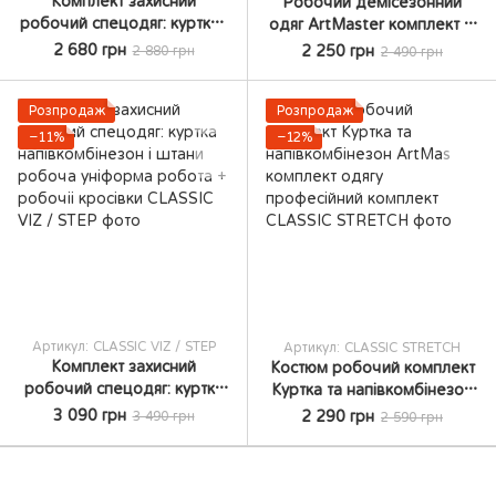
Комплект захисний
Робочий демісезонний
робочий спецодяг: куртка і
одяг ArtMaster комплект із
штани робоча уніформа
куртки та комбінезона Літня
2 680 грн
2 250 грн
2 880 грн
2 490 грн
робота професійний
робоча уніформа робоча
комплект
форма
Розпродаж
Розпродаж
−11%
−12%
Артикул: CLASSIC VIZ / STEP
Артикул: CLASSIC STRETCH
Комплект захисний
Костюм робочий комплект
робочий спецодяг: куртка
Куртка та напівкомбінезон
напівкомбінезон і штани
ArtMas комплект одягу
3 090 грн
2 290 грн
3 490 грн
2 590 грн
робоча уніформа робота +
професійний комплект
робочіі кросівки