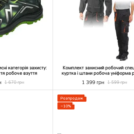
сні категорія захисту:
Комплект захисний робочий спе
ття робоче взуття
куртка і штани робоча уніформа 
Спецівка
н
1 399 грн
1 670 грн
1 599 грн
Розпродаж
−10%