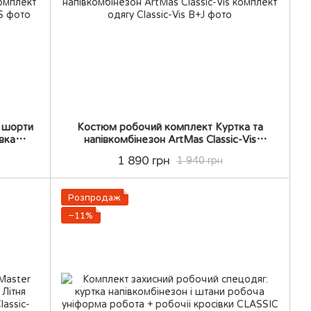
 шорти
Костюм робочий комплект Куртка та
вка
напівкомбінезон ArtMas Classic-Vis
комплект одягу
1 890 грн
1 940 грн
Розпродаж
−11%