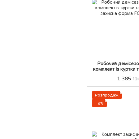
Робочий демісезо
комплект із куртки 
захис
1 385 гр
Розпродаж
−8%