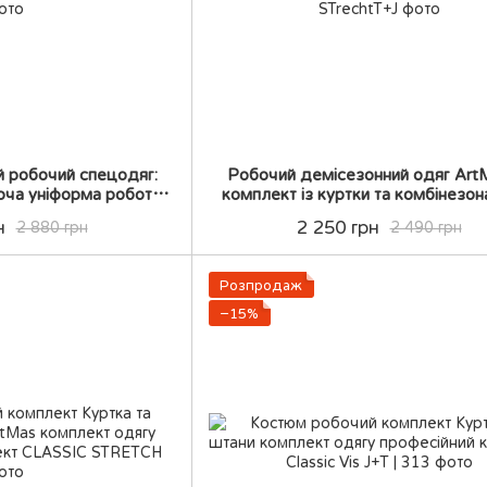
й робочий спецодяг:
Робочий демісезонний одяг Art
боча уніформа робота
комплект із куртки та комбінезон
ий комплект
робоча уніформа робоча фо
н
2 250 грн
2 880 грн
2 490 грн
Розпродаж
−15%