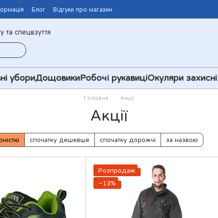
формація
Блог
Відгуки про магазин
у та спецвзуття
ні убори
Дощовики
Робочі рукавиці
Окуляри захисні
Головна
Акції
Акції
рністю
спочатку дешевше
спочатку дорожчі
за назвою
Розпродаж
−13%