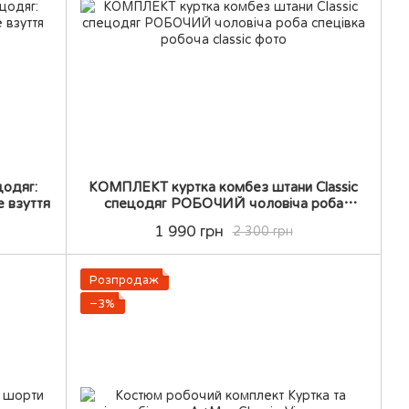
цодяг:
КОМПЛЕКТ куртка комбез штани Classic
е взуття
спецодяг РОБОЧИЙ чоловіча роба
спецівка робоча
1 990 грн
2 300 грн
Розпродаж
−3%