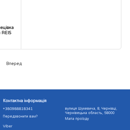
ецівка
м REIS
3
Вперед
Контактна інформація
+380988818341
вулиця Шухевича, 8, Чернівці,
Чернівецька область, 58000
Передзвонити вам?
Мапа проїзду
Viber