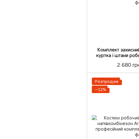
Комплект захисни
куртка і штани ро
професійн
2 680 гр
Розпродаж
−12%