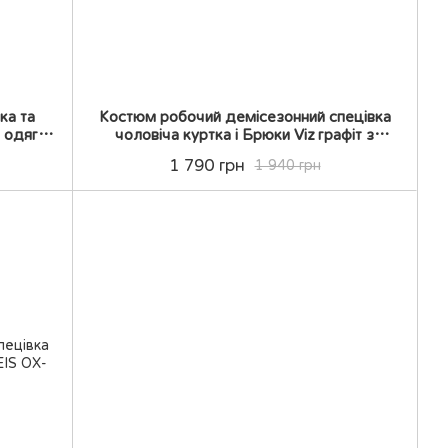
ка та
Костюм робочий демісезонний спецівка
 одягу
чоловіча куртка і Брюки Viz графіт з
помаранчевим і чорними
1 790 грн
1 940 грн