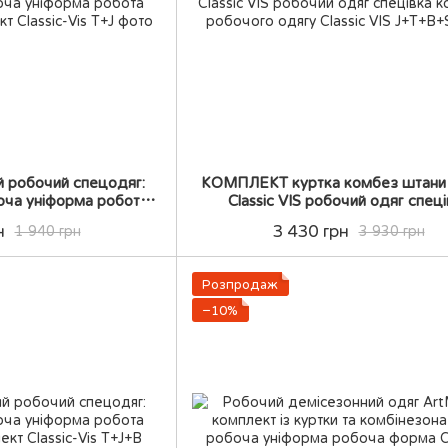
й робочий спецодяг:
КОМПЛЕКТ куртка комбез штани
боча уніформа робота
Classic VIS робочий одяг спеці
ий комплект
комплект робочого одягу
н
3 430 грн
1 940 грн
3 930 грн
Розпродаж
−10%