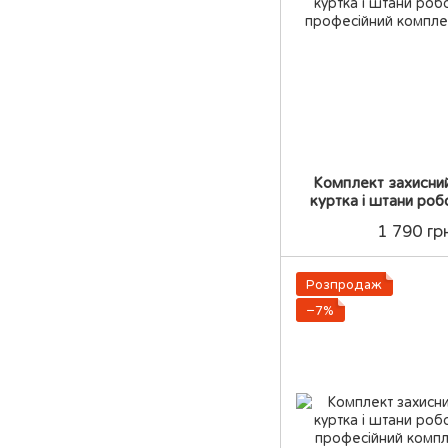
Комплект захисни
куртка і штани ро
професійн
1 790 гр
Розпродаж
−7%