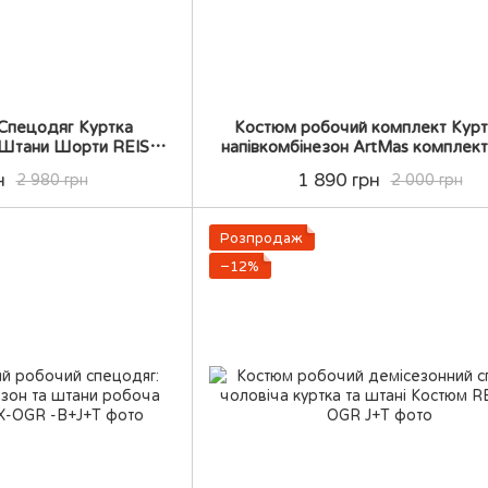
 Спецодяг Куртка
Костюм робочий комплект Курт
 Штани Шорти REIS
напівкомбінезон ArtMas комплект
хисний робочий
професійний комплект
н
1 890 грн
2 980 грн
2 000 грн
Розпродаж
−12%