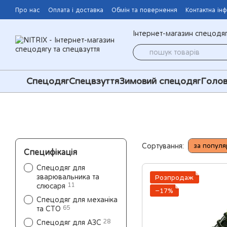
Перейти до основного контенту
Про нас
Оплата і доставка
Обмін та повернення
Контактна ін
Інтернет-магазин спецодяг
Спецодяг
Спецвзуття
Зимовий спецодяг
Голов
Сортування:
за популя
Специфікація
Спецодяг для
зварювальника та
Розпродаж
11
слюсаря
−17%
Спецодяг для механіка
65
та СТО
28
Спецодяг для АЗС