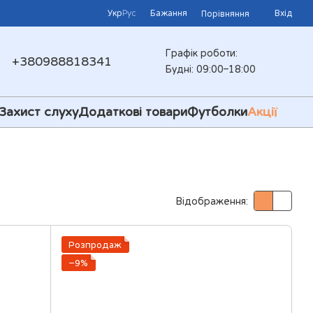
Укр
Рус
Бажання
Вхід
Порівняння
Графік роботи:
+380988818341
Будні: 09:00–18:00
Захист слуху
Додаткові товари
Футболки
Акції
Відображення:
Розпродаж
−9%