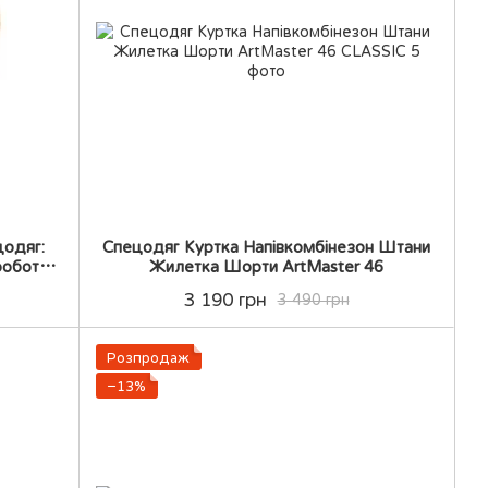
цодяг:
Спецодяг Куртка Напівкомбінезон Штани
робота
Жилетка Шорти ArtMaster 46
3 190 грн
3 490 грн
Розпродаж
−13%