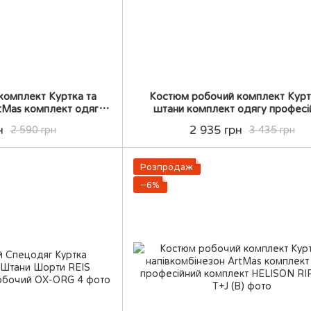
комплект Куртка та
Костюм робочий комплект Курт
rtMas комплект одягу
штани комплект одягу професі
ий комплект
комплект
н
2 935 грн
2 590 грн
3 435 грн
Розпродаж
−6%