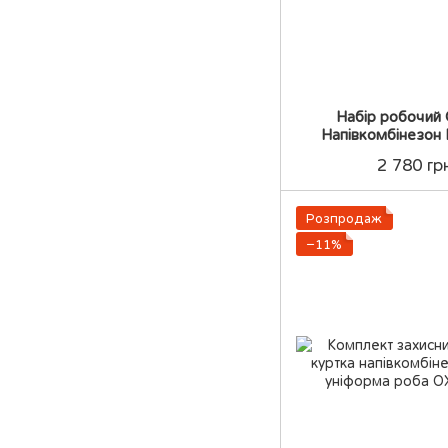
Набір робочий
Напівкомбінезон
Комплект за
2 780 гр
Розпродаж
−11%