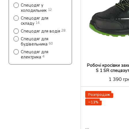
Спецодяг у
12
холодильник
Спецодяг для
14
складу
28
Спецодяг для водія
Спецодяг для
60
будівельника
Спецодяг для
4
електрика
Робочі кросівки захи
S 1 SR спецвзу
1 390 гр
Розпродаж
−13%