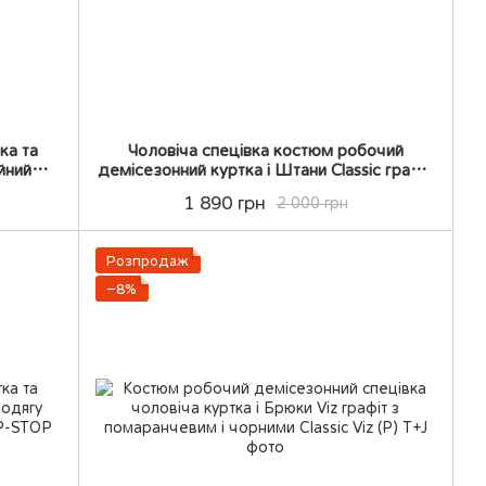
ка та
Чоловіча спецівка костюм робочий
йний
демісезонний куртка і Штани Classic графіт
з чорними 46
1 890 грн
2 000 грн
Розпродаж
−8%