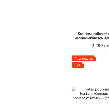
Костюм робочий 
напівкомбінезон A
професійн
2 290 гр
Розпродаж
−7%