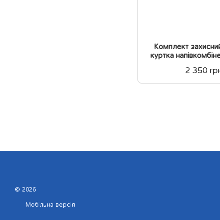
Комплект захисни
куртка напівкомбін
уніфо
2 350 гр
© 2026
Мобільна версія