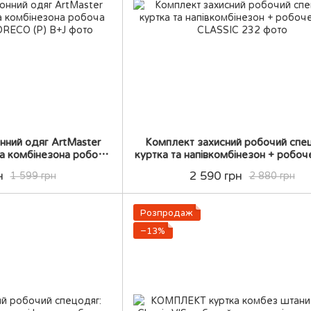
нний одяг ArtMaster
Комплект захисний робочий спе
та комбінезона робоча
куртка та напівкомбінезон + робоч
на форма
н
2 590 грн
1 599 грн
2 880 грн
Розпродаж
−13%