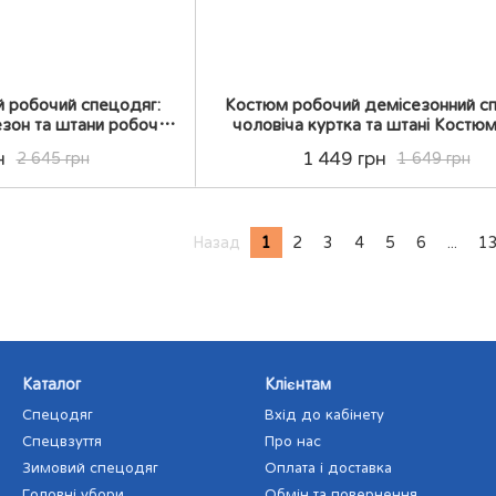
й робочий спецодяг:
Костюм робочий демісезонний сп
езон та штани робоча
чоловіча куртка та штані Костю
рма роба
н
1 449 грн
2 645 грн
1 649 грн
Назад
1
2
3
4
5
6
...
1
Каталог
Клієнтам
Спецодяг
Вхід до кабінету
Спецвзуття
Про нас
Зимовий спецодяг
Оплата і доставка
Головні убори
Обмін та повернення