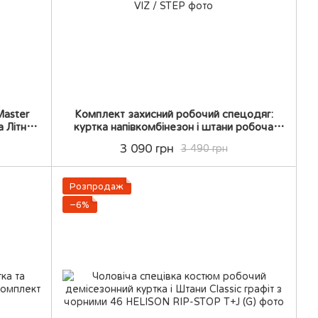
Master
Комплект захисний робочий спецодяг:
а Літня
куртка напівкомбінезон і штани робоча
рма
уніформа робота + робочіі кросівки
3 090 грн
3 490 грн
Розпродаж
−6%