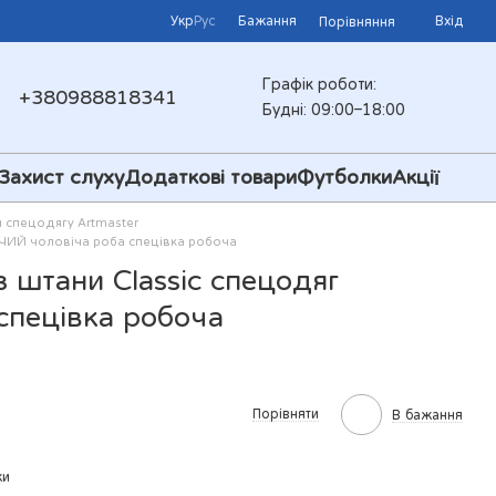
Укр
Рус
Бажання
Вхід
Порівняння
Графік роботи:
+380988818341
Будні: 09:00–18:00
Захист слуху
Додаткові товари
Футболки
Акції
 спецодягу Artmaster
ЧИЙ чоловіча роба спецівка робоча
штани Classic спецодяг
пецівка робоча
Порівняти
В бажання
ки