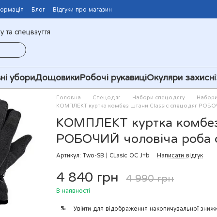
формація
Блог
Відгуки про магазин
у та спецвзуття
ні убори
Дощовики
Робочі рукавиці
Окуляри захисні
Головна
Спецодяг
Набори спецодягу
Набори
КОМПЛЕКТ куртка комбез штани Classic спецодяг РОБО
КОМПЛЕКТ куртка комбез 
РОБОЧИЙ чоловіча роба с
Артикул: Two-SB | CLasic OC J+b
Написати відгук
4 840 грн
4 990 грн
В наявності
%
Увійти
для відображення накопичувальної зниж