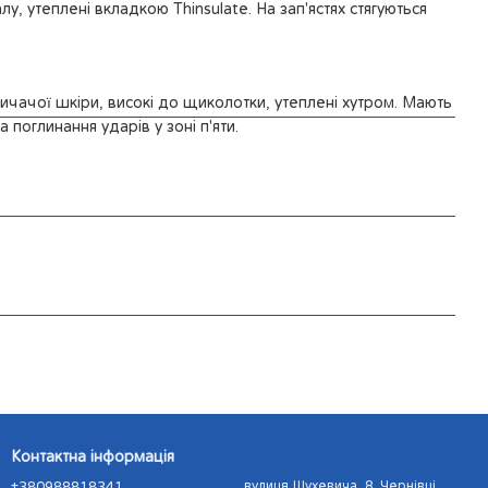
лу, утеплені вкладкою Thinsulate. На зап'ястях стягуються
бичачої шкіри, високі до щиколотки, утеплені хутром. Мають
 поглинання ударів у зоні п'яти.
Контактна інформація
+380988818341
вулиця Шухевича, 8, Чернівці,