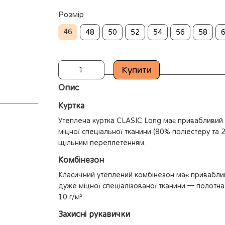
Розмір
46
48
50
52
54
56
58
Купити
Опис
Куртка
Утеплена куртка CLASIC Long має привабливий д
міцної спеціальної тканини (80% поліестеру та 2
щільним переплетенням.
Комбінезон
Класичний утеплений комбінезон має приваблив
дуже міцної спеціалізованої тканини — полотна
10 г/м².
Захисні рукавички