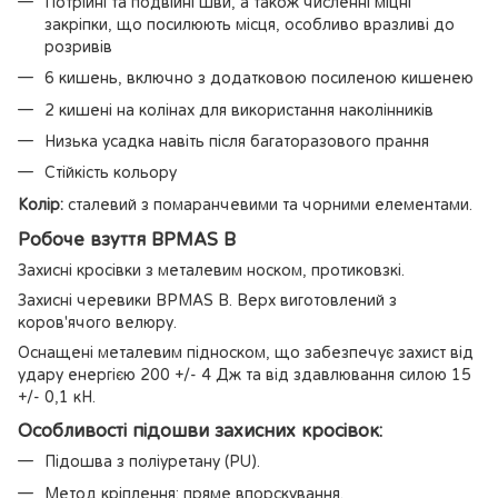
Потрійні та подвійні шви, а також численні міцні
закріпки, що посилюють місця, особливо вразливі до
розривів
6 кишень, включно з додатковою посиленою кишенею
2 кишені на колінах для використання наколінників
Низька усадка навіть після багаторазового прання
Стійкість кольору
Колір:
сталевий з помаранчевими та чорними елементами.
Робоче взуття BPMAS B
Захисні кросівки з металевим носком, протиковзкі.
Захисні черевики BPMAS B. Верх виготовлений з
коров'ячого велюру.
Оснащені металевим підноском, що забезпечує захист від
удару енергією 200 +/- 4 Дж та від здавлювання силою 15
+/- 0,1 кН.
Особливості підошви захисних кросівок:
Підошва з поліуретану (PU).
Метод кріплення: пряме впорскування.