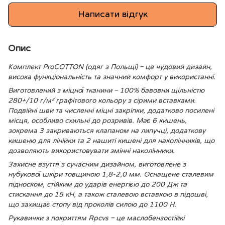
Написати відгук
Опис
Комплект ProCOTTON (одяг з Польщі) – це чудовий дизайн,
висока функціональність та значний комфорт у використанні.
Виготовлений з міцної тканини – 100% бавовни щільністю
280+/10 г/м² графітового кольору з сірими вставками.
Подвійні шви та численні міцні закріпки, додатково посилені
місця, особливо схильні до розривів. Має 6 кишень,
зокрема 3 закриваються клапаном на липучці, додаткову
кишеню для лінійки та 2 нашиті кишені для наколінників, що
дозволяють використовувати змінні наколінники.
Захисне взуття з сучасним дизайном, виготовлене з
нубукової шкіри товщиною 1,8-2,0 мм. Оснащене сталевим
підноском, стійким до ударів енергією до 200 Дж та
стискання до 15 кН, а також сталевою вставкою в підошві,
що захищає стопу від проколів силою до 1100 Н.
Рукавички з покриттям Rpcvs – це маслобензостійкі