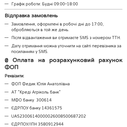
Графік роботи: Будні 09:00–18:00
Відправка замовлень
Замовлення, оформлені в робочі дні до 17:00,
обробляються в той же день.
Після відвантаження ви отримаєте SMS з номером ТТН.
Дату отримання можна уточнити на сайті перевізника за
посиланням у SMS.
₴
Оплата на розрахунковий рахунок
ФОП
Реквізити:
ФОП Федик Юлія Анатоліївна
АТ "Креді Агріколь банк"
МФО банку 300614
ЄДРПОУ банку 14361575
UA523006140000026008500687202
ЄДРПОУ/ІПН 3580912944