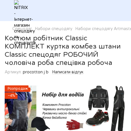
Спецодяг
Набори спецодягу
Набори спецодягу Artmast
Костюм робітник Classic
КОМПЛЕКТ куртка комбез штани
Classic спецодяг РОБОЧИЙ
чоловіча роба спецівка робоча
Артикул:
procotton j b
Написати відгук
Розпродаж
−4%