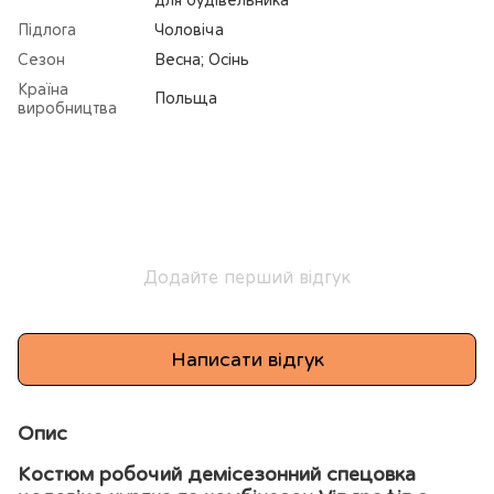
для будівельника
Підлога
Чоловіча
Сезон
Весна; Осінь
Країна
Польща
виробництва
Додайте перший відгук
Написати відгук
Опис
Костюм робочий демісезонний спецовка