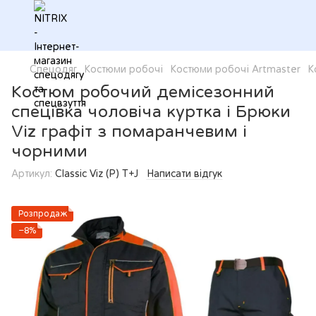
Спецодяг
Костюми робочі
Костюми робочі Artmaster
К
Костюм робочий демісезонний
спецівка чоловіча куртка і Брюки
Viz графіт з помаранчевим і
чорними
Артикул:
Classic Viz (P) T+J
Написати відгук
Розпродаж
−8%