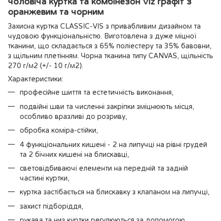
чоловіча куртка та комбінезон Viz графіт з
оранжевим та чорним
Захисна куртка CLASSIC-VIS з привабливим дизайном та
чудовою функціональністю. Виготовлена з дуже міцної
тканини, що складається з 65% поліестеру та 35% бавовни,
з щільним плетінням. Чорна тканина типу CANVAS, щільність
270 г/м2 (+/- 10 г/м2).
Характеристики:
професійне шиття та естетичність виконання,
подвійні шви та численні закріпки зміцнюють місця,
особливо вразливі до розриву,
обробка коміра-стійки,
4 функціональних кишені - 2 на липучці на рівні грудей
та 2 бічних кишені на блискавці,
световідбиваючі елементи на передній та задній
частині куртки,
куртка застібається на блискавку з клапаном на липучці,
захист підборіддя,
рукава та низ куртки регулюються за допомогою