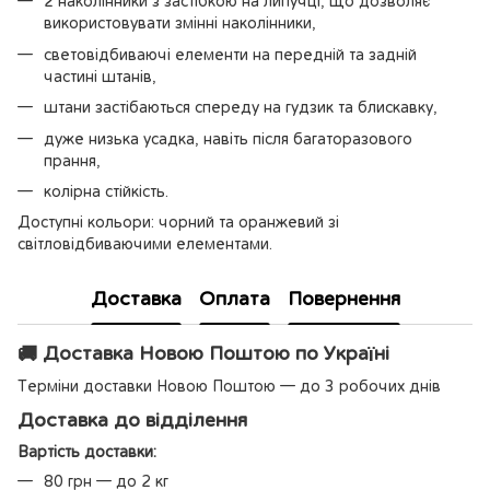
2 наколінники з застібкою на липучці, що дозволяє
використовувати змінні наколінники,
световідбиваючі елементи на передній та задній
частині штанів,
штани застібаються спереду на гудзик та блискавку,
дуже низька усадка, навіть після багаторазового
прання,
колірна стійкість.
Доступні кольори: чорний та оранжевий зі
світловідбиваючими елементами.
Доставка
Оплата
Повернення
🚚 Доставка Новою Поштою по Україні
Терміни доставки Новою Поштою — до 3 робочих днів
Доставка до відділення
Вартість доставки:
80 грн — до 2 кг