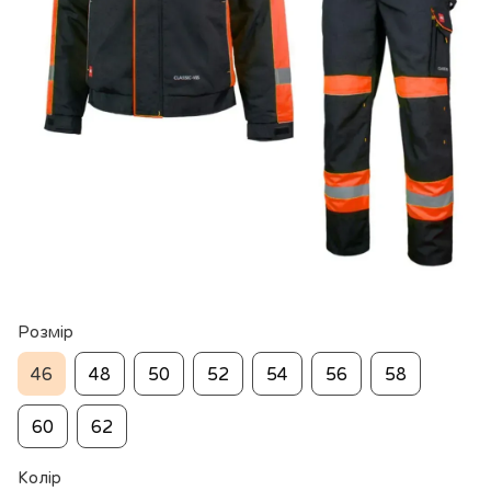
Розмір
46
48
50
52
54
56
58
60
62
Колір