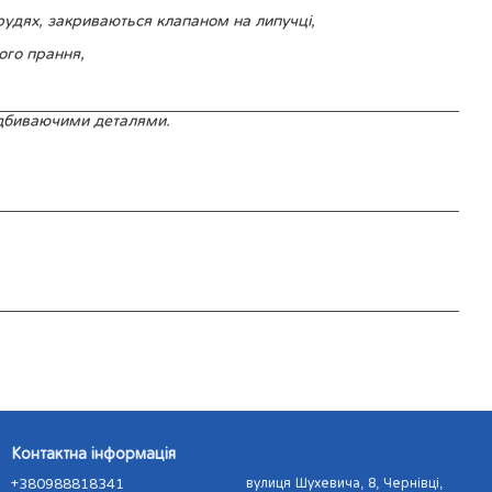
грудях, закриваються клапаном на липучці,
ого прання,
ідбиваючими деталями.
Контактна інформація
+380988818341
вулиця Шухевича, 8, Чернівці,