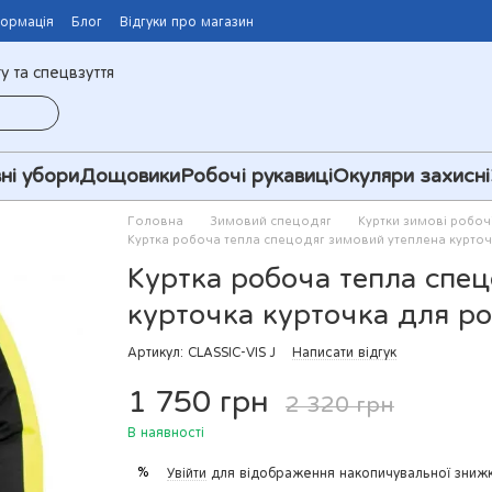
формація
Блог
Відгуки про магазин
у та спецвзуття
ні убори
Дощовики
Робочі рукавиці
Окуляри захисні
Головна
Зимовий спецодяг
Куртки зимові робоч
Куртка робоча тепла спецодяг зимовий утеплена курточ
Куртка робоча тепла спе
курточка курточка для р
Артикул: CLASSIC-VIS J
Написати відгук
1 750 грн
2 320 грн
В наявності
%
Увійти
для відображення накопичувальної зниж