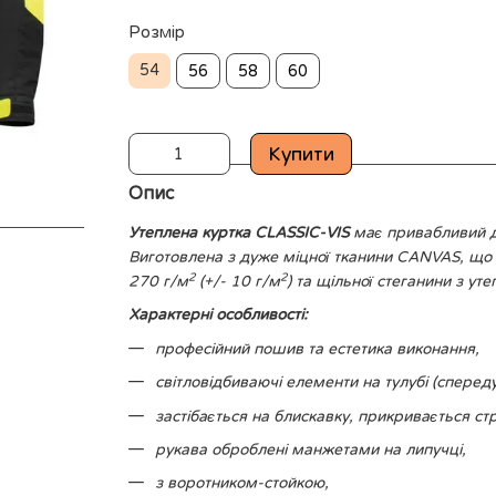
Розмір
54
56
58
60
Купити
Опис
Утеплена куртка CLASSIC-VIS
має привабливий ди
Виготовлена з дуже міцної тканини CANVAS, що 
2
2
270 г/м
(+/- 10 г/м
) та щільної стеганини з у
Характерні особливості:
професійний пошив та естетика виконання,
світловідбиваючі елементи на тулубі (спереду 
застібається на блискавку, прикривається стр
рукава оброблені манжетами на липучці,
з воротником-стойкою,