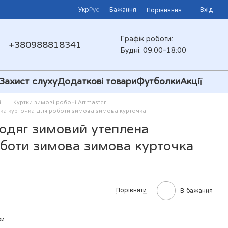
Укр
Рус
Бажання
Вхід
Порівняння
Графік роботи:
+380988818341
Будні: 09:00–18:00
Захист слуху
Додаткові товари
Футболки
Акції
і
Куртки зимові робочі Artmaster
ка курточка для роботи зимова зимова курточка
цодяг зимовий утеплена
оботи зимова зимова курточка
Порівняти
В бажання
ки