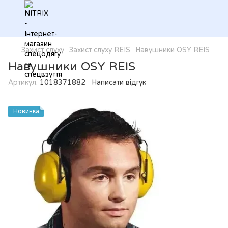
Захист слуху
Захист слуху REIS
Навушники OSY REIS
Навушники OSY REIS
Артикул:
1018371882
Написати відгук
Новинка