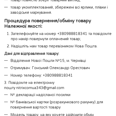
товар повністю зберіг товарний вигляд;
товар укомплектований, збережені всі ярлики, плівки і
заводське маркування.
Процедура повернення/обміну товару
Належної якості:
Зателефонуйте на номер +380988818341 та повідомте
про намір повернути оплачений товар;
Надішліть нам товар перевізником Нова Пошта.
Дані для відправлення товару:
Відділення Нової Пошти №15, м. Чернівці
Отримувач: Гонський Олександр Орестович
Номер телефону: +380988818341
3. Повідомте на електронну
пошту nitrixcomua343@gmail.com
№ декларації надісланої посилки
№ банківської картки (розрахункового рахунку) для
повернення вартості товару
Модель товару, на яку хочете здійснити обмін