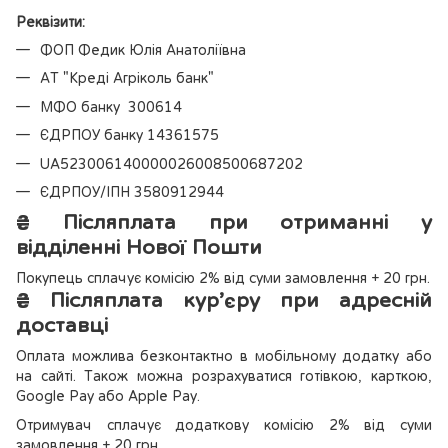
Реквізити:
ФОП Федик Юлія Анатоліївна
АТ "Креді Агріколь банк"
МФО банку 300614
ЄДРПОУ банку 14361575
UA523006140000026008500687202
ЄДРПОУ/ІПН 3580912944
₴
Післяплата при отриманні у
відділенні Нової Пошти
Покупець сплачує комісію 2% від суми замовлення + 20 грн.
₴
Післяплата кур’єру при адресній
доставці
Оплата можлива безконтактно в мобільному додатку або
на сайті. Також можна розрахуватися готівкою, карткою,
Google Pay або Apple Pay.
Отримувач сплачує додаткову комісію 2% від суми
замовлення + 20 грн.