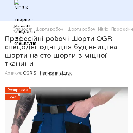
Спецодяг
Шорти робочі
Шорти робочі Nitrix
Професійн
Професійні робочі Шорти OGR
спецодяг одяг для будівництва
шорти на сто шорти з міцної
тканини
Артикул:
OGR S
Написати відгук
Розпродаж
−24%