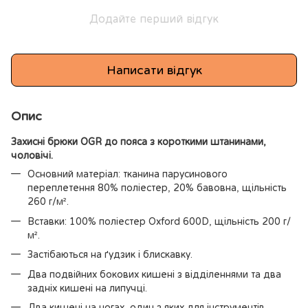
Додайте перший відгук
Написати відгук
Опис
Захисні брюки OGR до пояса з короткими штанинами,
чоловічі.
Основний матеріал: тканина парусинового
переплетення 80% поліестер, 20% бавовна, щільність
260 г/м².
Вставки: 100% поліестер Oxford 600D, щільність 200 г/
м².
Застібаються на ґудзик і блискавку.
Два подвійних бокових кишені з відділеннями та два
задніх кишені на липучці.
Два кишені на ногах, один з яких для інструментів.