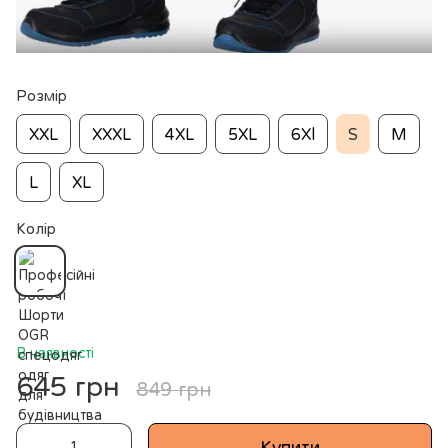
Розмір
XXL
XXXL
4XL
5XL
6Xl
S
M
L
XL
Колір
В наявності
645 грн
849 грн
Купити