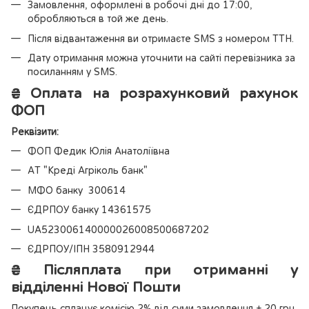
Замовлення, оформлені в робочі дні до 17:00,
обробляються в той же день.
Після відвантаження ви отримаєте SMS з номером ТТН.
Дату отримання можна уточнити на сайті перевізника за
посиланням у SMS.
₴
Оплата на розрахунковий рахунок
ФОП
Реквізити:
ФОП Федик Юлія Анатоліївна
АТ "Креді Агріколь банк"
МФО банку 300614
ЄДРПОУ банку 14361575
UA523006140000026008500687202
ЄДРПОУ/ІПН 3580912944
₴
Післяплата при отриманні у
відділенні Нової Пошти
Покупець сплачує комісію 2% від суми замовлення + 20 грн.