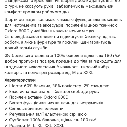
спандексом та крою Slim Fit шорти добре адаптуються до
фігури, не сковують рухів і забезпечують максимальний
комфорт протягом робочого дня.
Шорти оснащені великою кількістю функціональних кишень
для інструментів та аксесуарів, посилені міцною тканиною
Oxford 600D у найбільш навантажених місцях.
Світловідбиваючі елементи підвищують безпеку під час
роботи, а якісна фурнітура та посилені шви гарантують
довгий термін служби.
Футболка виготовлена зі 100% бавовни щільністю 180 г/м²,
добре пропускає повітря, приємна до тіла та підходить для
щоденного використання. У наявності широкий вибір
кольорів та популярні розміри від M до XXXL.
Характеристики:
✔ Шорти: 60% бавовна, 38% поліестер, 2% спандекс
✔ Еластична тканина для більшої свободи рухів
✔ Посилені вставки Oxford 600D
✔ Багато функціональних кишень для інструментів
✔ Світловідбиваючі елементи
✔ Регулювання талії еластичною стрічкою
✔ Футболка: 100% бавовна, щільність 180 г/м²
✔ Розміри: M, L, XL, XXL, XXXL