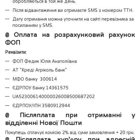
обробляються в той же день.
Після відвантаження ви отримаєте SMS з номером ТТН.
Дату отримання можна уточнити на сайті перевізника за
посиланням у SMS.
₴
Оплата на розрахунковий рахунок
ФОП
Реквізити:
ФОП Федик Юлія Анатоліївна
АТ "Креді Агріколь банк"
МФО банку 300614
ЄДРПОУ банку 14361575
UA523006140000026008500687202
ЄДРПОУ/ІПН 3580912944
₴
Післяплата при отриманні у
відділенні Нової Пошти
Покупець сплачує комісію 2% від суми замовлення + 20 грн.
₴
Післяплата кур’єру при адресній