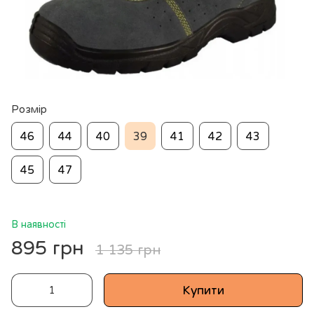
Розмір
46
44
40
39
41
42
43
45
47
В наявності
895 грн
1 135 грн
Купити