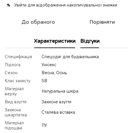
Увійти
для відображення накопичувальної знижки
%
До обраного
Порівняти
Характеристики
Відгуки
Специфікація
Спецодяг для будівельника
Підлога
Унісекс
Сезон
Весна; Осінь
Клас захисту
SB
Матеріал
Натуральна шкіра
верху
Вид взуття
Захисне взуття
Захисна
Сталева вставка
шкарпетка
Матеріал
ПУ
підошви