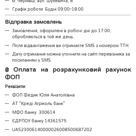
м. Чернівці, вул. Шухевича, 8
Графік роботи: Будні 09:00–18:00
Відправка замовлень
Замовлення, оформлені в робочі дні до 17:00,
обробляються в той же день.
Після відвантаження ви отримаєте SMS з номером ТТН.
Дату отримання можна уточнити на сайті перевізника за
посиланням у SMS.
₴
Оплата на розрахунковий рахунок
ФОП
Реквізити:
ФОП Федик Юлія Анатоліївна
АТ "Креді Агріколь банк"
МФО банку 300614
ЄДРПОУ банку 14361575
UA523006140000026008500687202