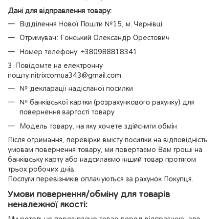
Дані для відправлення товару:
Відділення Нової Пошти №15, м. Чернівці
Отримувач: Гонський Олександр Орестович
Номер телефону: +380988818341
3. Повідомте на електронну
пошту nitrixcomua343@gmail.com
№ декларації надісланої посилки
№ банківської картки (розрахункового рахунку) для
повернення вартості товару
Модель товару, на яку хочете здійснити обмін
Після отримання, перевірки вмісту посилки на відповідність
умовам повернення товару, ми повертаємо Вам гроші на
банківську карту або надсилаємо інший товар протягом
трьох робочих днів.
Послуги перевізників оплачуються за рахунок Покупця.
Умови повернення/обміну для товарів
неналежної якості:
Ми ретельно перевіряємо товар перед відправкою, але