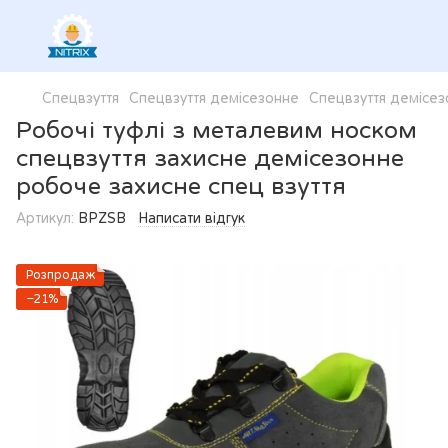
Спецвзуття
Спецвзуття демісезонне
Спецвзуття демісез
Робочі туфлі з металевим носком
спецвзуття захисне демісезонне
робоче захисне спец взуття
Артикул:
BPZSB
Написати відгук
Розпродаж
−21%