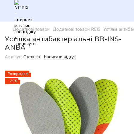
Додаткові товари
Додаткові товари REIS
Устілка антиб
Устілка антибактеріальні BR-INS-
ANBA
Артикул:
Стелька
Написати відгук
Розпродаж
−29%