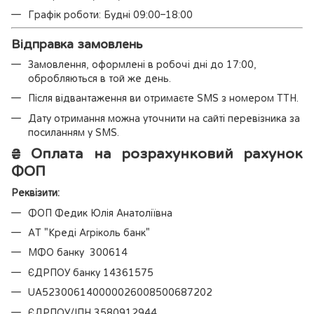
Графік роботи: Будні 09:00–18:00
Відправка замовлень
Замовлення, оформлені в робочі дні до 17:00,
обробляються в той же день.
Після відвантаження ви отримаєте SMS з номером ТТН.
Дату отримання можна уточнити на сайті перевізника за
посиланням у SMS.
₴
Оплата на розрахунковий рахунок
ФОП
Реквізити:
ФОП Федик Юлія Анатоліївна
АТ "Креді Агріколь банк"
МФО банку 300614
ЄДРПОУ банку 14361575
UA523006140000026008500687202
ЄДРПОУ/ІПН 3580912944