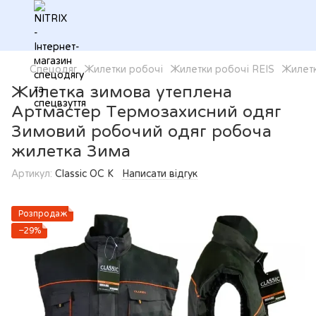
Спецодяг
Жилетки робочі
Жилетки робочі REIS
Жилетк
Жилетка зимова утеплена
Артмастер Термозахисний одяг
Зимовий робочий одяг робоча
жилетка Зима
Артикул:
Classic OC К
Написати відгук
Розпродаж
−29%