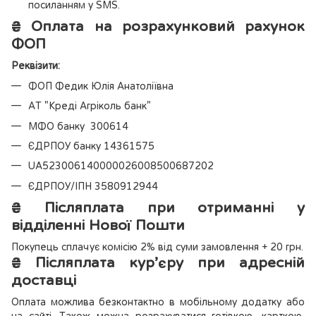
посиланням у SMS.
₴
Оплата на розрахунковий рахунок
ФОП
Реквізити:
ФОП Федик Юлія Анатоліївна
АТ "Креді Агріколь банк"
МФО банку 300614
ЄДРПОУ банку 14361575
UA523006140000026008500687202
ЄДРПОУ/ІПН 3580912944
₴
Післяплата при отриманні у
відділенні Нової Пошти
Покупець сплачує комісію 2% від суми замовлення + 20 грн.
₴
Післяплата кур’єру при адресній
доставці
Оплата можлива безконтактно в мобільному додатку або