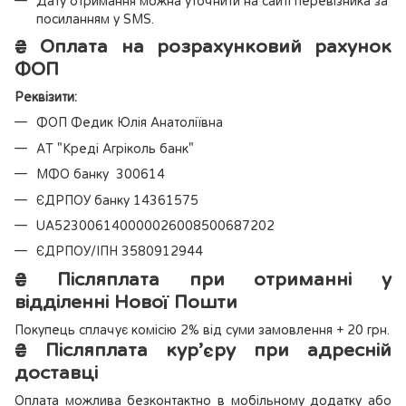
Дату отримання можна уточнити на сайті перевізника за
посиланням у SMS.
₴
Оплата на розрахунковий рахунок
ФОП
Реквізити:
ФОП Федик Юлія Анатоліївна
АТ "Креді Агріколь банк"
МФО банку 300614
ЄДРПОУ банку 14361575
UA523006140000026008500687202
ЄДРПОУ/ІПН 3580912944
₴
Післяплата при отриманні у
відділенні Нової Пошти
Покупець сплачує комісію 2% від суми замовлення + 20 грн.
₴
Післяплата кур’єру при адресній
доставці
Оплата можлива безконтактно в мобільному додатку або