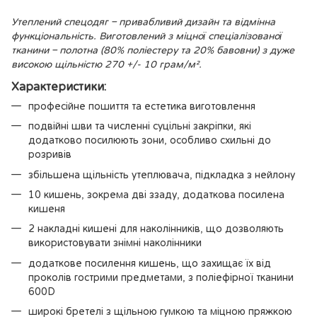
Утеплений спецодяг – привабливий дизайн та відмінна
функціональність. Виготовлений з міцної спеціалізованої
тканини – полотна (80% поліестеру та 20% бавовни) з дуже
високою щільністю 270 +/- 10 грам/м².
Характеристики:
професійне пошиття та естетика виготовлення
подвійні шви та численні суцільні закріпки, які
додатково посилюють зони, особливо схильні до
розривів
збільшена щільність утеплювача, підкладка з нейлону
10 кишень, зокрема дві ззаду, додаткова посилена
кишеня
2 накладні кишені для наколінників, що дозволяють
використовувати знімні наколінники
додаткове посилення кишень, що захищає їх від
проколів гострими предметами, з поліефірної тканини
600D
широкі бретелі з щільною гумкою та міцною пряжкою