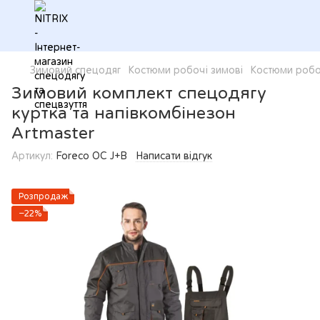
Зимовий спецодяг
Костюми робочі зимові
Костюми робо
Зимовий комплект спецодягу
куртка та напівкомбінезон
Artmaster
Артикул:
Foreco OC J+В
Написати відгук
Розпродаж
−22%